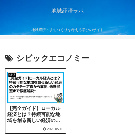
地域経済ラボ
地域経済・まちづくりを考える学びのサイト
シビックエコノミー
経済
【完全ガイド】ローカル
経済とは？持続可能な地
域を創る新しい経済のカ
タチ～定義から事例、未
2025.05.16
来展望まで徹底解説～