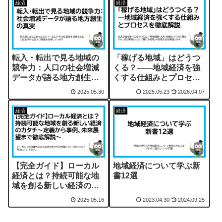
経済
経済
転入・転出で見る地域の
「稼げる地域」はどうつ
競争力：人口の社会増減
くる？――地域経済を強
データが語る地方創生の
くする仕組みとプロセス
真実
を徹底解説
2025.05.30
2025.05.23
2026.04.07
経済
経済
【完全ガイド】ローカル
地域経済について学ぶ新
経済とは？持続可能な地
書12選
域を創る新しい経済のカ
タチ～定義から事例、未
2025.05.16
2023.04.30
2024.09.25
来展望まで徹底解説～