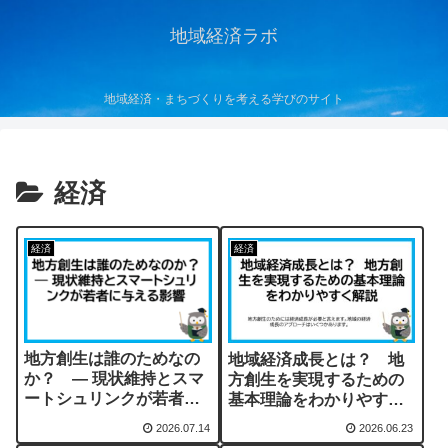
地域経済ラボ
地域経済・まちづくりを考える学びのサイト
経済
経済
経済
地方創生は誰のためなの
地域経済成長とは？ 地
か？ ― 現状維持とスマ
方創生を実現するための
ートシュリンクが若者に
基本理論をわかりやすく
与える影響
解説
2026.07.14
2026.06.23