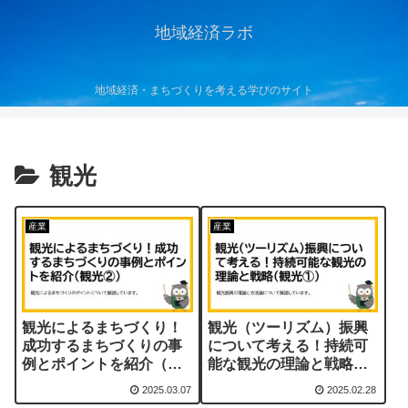
地域経済ラボ
地域経済・まちづくりを考える学びのサイト
観光
産業
産業
観光によるまちづくり！
観光（ツーリズム）振興
成功するまちづくりの事
について考える！持続可
例とポイントを紹介（観
能な観光の理論と戦略
光②）
（観光①）
2025.03.07
2025.02.28