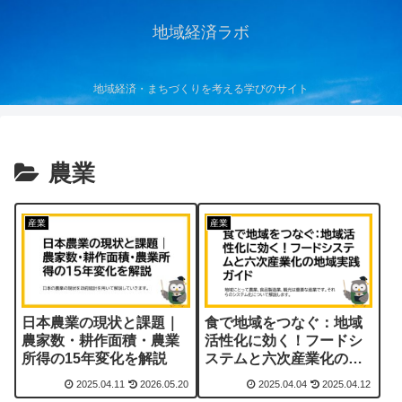
地域経済ラボ
地域経済・まちづくりを考える学びのサイト
農業
産業
産業
日本農業の現状と課題｜
食で地域をつなぐ：地域
農家数・耕作面積・農業
活性化に効く！フードシ
所得の15年変化を解説
ステムと六次産業化の地
域実践ガイド
2025.04.11
2026.05.20
2025.04.04
2025.04.12