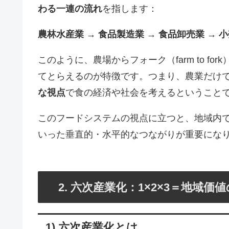
わる一連の流れ
を指します：
農林水産業 → 食品製造業 → 食品卸売業 → 
このように、農場からフォーク（farm to f
てとらえるのが特徴です。つまり、農業だけ
な視点
で食の経済や社会を考えるということ
このフードシステムの視点に立つと、地域内
いった垂直的・水平的なつながりが重要にな
2. 六次産業化：1×2×3＝地域価
1) 六次産業化とは、