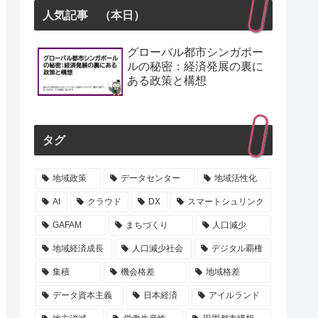
人気記事 （本日）
グローバル都市シンガポー
ルの秘密：経済発展の裏に
ある政策と構想
タグ
地域政策
データセンター
地域活性化
AI
クラウド
DX
スマートシュリンク
GAFAM
まちづくり
人口減少
地域経済成長
人口減少社会
デジタル覇権
集積
機会格差
地域格差
データ資本主義
日本経済
アイルランド