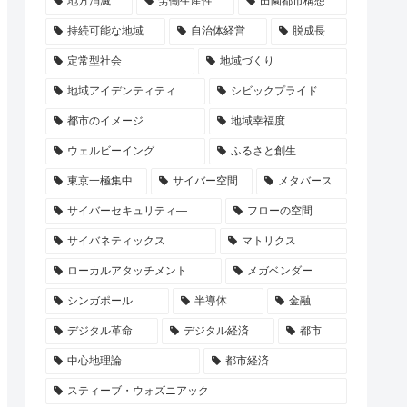
地方消滅
労働生産性
田園都市構想
持続可能な地域
自治体経営
脱成長
定常型社会
地域づくり
地域アイデンティティ
シビックプライド
都市のイメージ
地域幸福度
ウェルビーイング
ふるさと創生
東京一極集中
サイバー空間
メタバース
サイバーセキュリティ―
フローの空間
サイバネティックス
マトリクス
ローカルアタッチメント
メガベンダー
シンガポール
半導体
金融
デジタル革命
デジタル経済
都市
中心地理論
都市経済
スティーブ・ウォズニアック