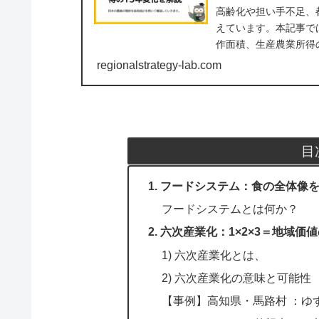
高齢化や担い手不足、
えています。本記事では
作面積、生産農業所得
のヒントを探りま...
regionalstrategy-lab.com
目
1. フードシステム：食の全体像
フードシステムとは何か？
2. 六次産業化：1×2×3＝地域価
1) 六次産業化とは、
2) 六次産業化の意味と可能性
【事例】高知県・馬路村 ：ゆ