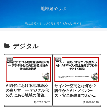
地域経済ラボ
地域経済・まちづくりを考える学びのサイト
デジタル
地域
技術
AI時代における地域経済
サイバー空間とは何か？
の在り方 ― デジタル化
誕生からAI・メタバー
の先にある地域の価値創
ス・安全保障までわかり
造戦略
やすく解説
2026.06.25
2026.06.18