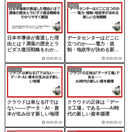
ビジネス
地政学
日本半導体が衰退した理
データセンターはどこに
由とは？凋落の歴史とラ
立つのか――電力・規
ピダス復活戦略をわかり
制・地政学が決める新し
やすく解説
い立地戦略
2026.06.11
2026.05.26
ビジネス
ビジネス
クラウドは単なるITでは
クラウドの正体は「デー
ない――データ・AI・資
タ工場」である――AI時
本が生み出す新しい地理
代の新しい資本循環
2026.05.19
2026.05.12