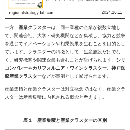
す。本記事では、産業集積の基本的な定義から、その類型
や実例、理論的背景までを解説し、...
2024.10.11
regionalstrategy-lab.com
一方、
産業クラスター
は、同一業種の企業が複数立地し
て、関連会社、大学・研究機関などが集積し、協力と競争
を通じてイノベーションや相乗効果を生むことを目的とし
ています。クラスターの特徴として、生産施設だけでな
く、研究機関や関連企業も含むことが挙げられます。
シリ
コンバレー
や
カリフォルニア・ワインクラスター
、
神戸医
療産業クラスター
などが事例として挙げられます。
産業集積と産業クラスターは対立概念ではなく、産業クラ
スターは産業集積に内包される概念と考えます。
表１ 産業集積と産業クラスターの区別