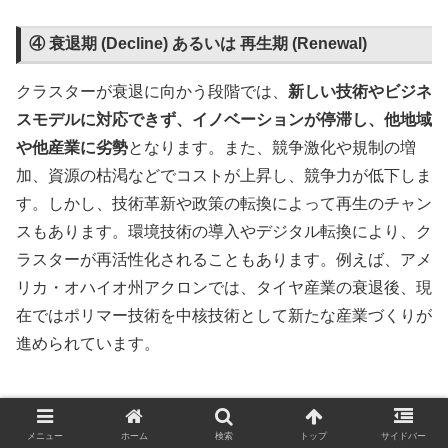
④ 衰退期 (Decline) あるいは 再生期 (Renewal)
クラスターが衰退に向かう段階では、
新しい技術やビジネ
スモデルに対応できず、イノベーションが停滞し、他地域
や他産業に劣勢
となります。また、競争激化や規制の増
加、資源の枯渇などでコストが上昇し、競争力が低下しま
す。しかし、技術革新や政策の転換によって再生のチャン
スもあります。環境技術の導入やデジタル転換により、ク
ラスターが再活性化されることもあります。例えば、アメ
リカ・オハイオ州アクロンでは、タイヤ産業の衰退後、現
在ではポリマー技術を中核技術として新たな産業づくりが
進められています。
図１ クラスター・ライフサイクル
メニュー
ホーム
検索
トップ
サイドバー