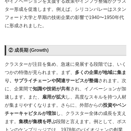
やイノベーションを支援する政策やインフラ整備がクラス
ター形成を促進します。例えば、シリコンバレーはスタン
フォード大学と早期の技術企業の影響で1940〜1950年代
に形成されました。
② 成長期 (Growth)
クラスターが注目を集め、急速に発展する段階では、いく
つかの特徴が見られます。まず、
多くの企業が地域に集ま
り、サプライチェーンや関連サービスが整備
されます。次
に、企業間で
知識や技術が共有
され、イノベーションが加
速します。また、
雇用が拡大
し、高度なスキルを持つ人材
が集まりやすくなります。さらに、外部からの
投資やベン
チャーキャピタルが増加
し、クラスター全体の成長を支え
ます。
集積が集積を呼ぶ
段階と言えます。例として、ボス
トンのケンブリッジでは、1978年のバイオジェンの創業