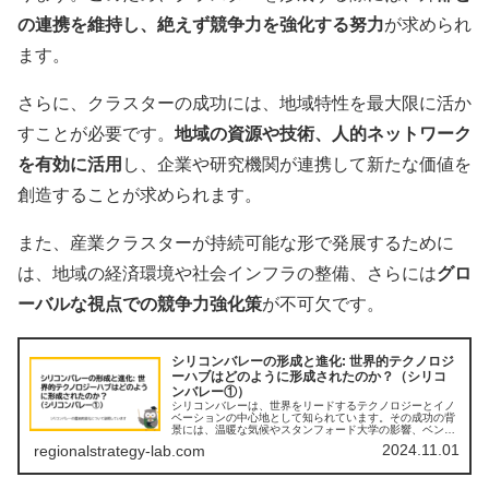
の連携を維持し、絶えず競争力を強化する努力
が求められ
ます。
さらに、クラスターの成功には、地域特性を最大限に活か
すことが必要です。
地域の資源や技術、人的ネットワーク
を有効に活用
し、企業や研究機関が連携して新たな価値を
創造することが求められます。
また、産業クラスターが持続可能な形で発展するために
は、地域の経済環境や社会インフラの整備、さらには
グロ
ーバルな視点での競争力強化策
が不可欠です。
シリコンバレーの形成と進化: 世界的テクノロジ
ーハブはどのように形成されたのか？（シリコ
ンバレー①）
シリコンバレーは、世界をリードするテクノロジーとイノ
ベーションの中心地として知られています。その成功の背
景には、温暖な気候やスタンフォード大学の影響、ベンチ
ャーキャピタルとの強固なネットワーク、そして絶え間な
2024.11.01
regionalstrategy-lab.com
い挑戦と進化があります。本記事で...