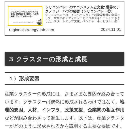
シリコンバレーのエコシステムと文化: 世界のテ
クノロジーハブの秘密（シリコンバレー②）
シリコンバレーは、イノベーションと起業家精神の象徴と
して、世界中のテクノロジーとビジネスをリードしてきま
した。スタートアップ文化、ベンチャーキャピタル、強固
なネットワーク、そして挑戦を恐れない精神が融合したこ
のエコシステムは、なぜこれほど強...
2024.11.01
regionalstrategy-lab.com
３ クラスターの形成と成長
１）形成要因
産業クラスターの形成には、さまざまな要因が絡み合って
います。クラスターは偶然に形成されるわけではなく、
地
理的要因、人材、インフラ、政策支援、企業間の相互作用
などが組み合わさって誕生します。以下は、産業クラスタ
ーがどのように形成されるかを説明する主要な要因です。