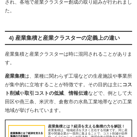
され、各地で産業クラスター創成の取り組みが行われまし
た。
4) 産業集積と産業クラスターの定義上の違い
産業集積と産業クラスターは時に混同されることがありま
す。
産業集積
は、業種に関わらず工場などの生産施設や事業所
が集中的に立地することが特徴です。その目的は主に
コス
ト削減
や
取引コストの低減
、
情報伝達
などで、例として大
田区や燕三条、米沢市、倉敷市の水島工業地帯などの工業
地域が挙げられています。
産業集積とは？経済を支える集積の力を解説！
産業集積は、地域経済を大きく左右する現象です。同じ産
業や関連企業が一箇所に集まることで、コスト削減や効率
化、イノベーションが生まれ、地域全体の競争力を高めま