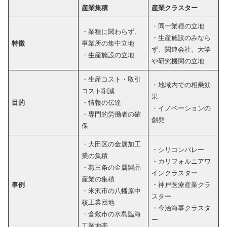
産業集積
産業クラスター
・同一業種の立地
・業種に関わらず、
・生産施設のみなら
特徴
事業所の集中立地
ず、関連会社、大学
・生産施設の立地
や研究機関の立地
・生産コスト・取引
・地域内での相乗効
コスト削減
果
目的
・情報の伝達
・イノベーションの
・専門的労働者の確
創発
保
・大田区の金属加工
・シリコンバレー
業の集積
・カリフォルニアワ
・燕三条の金属製品
インクラスター
産業の集積
事例
・神戸医療産業クラ
・米沢市の八幡原中
スター
核工業団地
・今治海事クラスタ
・倉敷市の水島臨海
ー
工業地帯