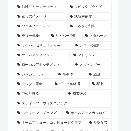
地域アイデンティティ
シビックプライド
都市のイメージ
地域幸福度
ウェルビーイング
ふるさと創生
東京一極集中
サイバー空間
メタバース
サイバーセキュリティ―
フローの空間
サイバネティックス
マトリクス
ローカルアタッチメント
メガベンダー
シンガポール
半導体
金融
デジタル革命
デジタル経済
都市
中心地理論
都市経済
スティーブ・ウォズニアック
スティーブ・ジョブズ
ホールアースカタログ
ホームブリュー・コンピュータクラブ
基盤産業