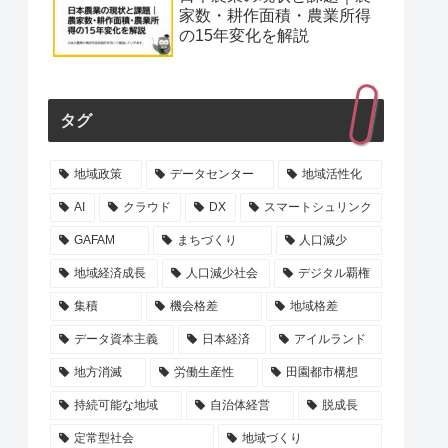
家数・耕作面積・農業所得
の15年変化を解説
タグ
地域政策
データセンター
地域活性化
AI
クラウド
DX
スマートシュリンク
GAFAM
まちづくり
人口減少
地域経済成長
人口減少社会
デジタル覇権
集積
機会格差
地域格差
データ資本主義
日本経済
アイルランド
地方消滅
労働生産性
田園都市構想
持続可能な地域
自治体経営
脱成長
定常型社会
地域づくり