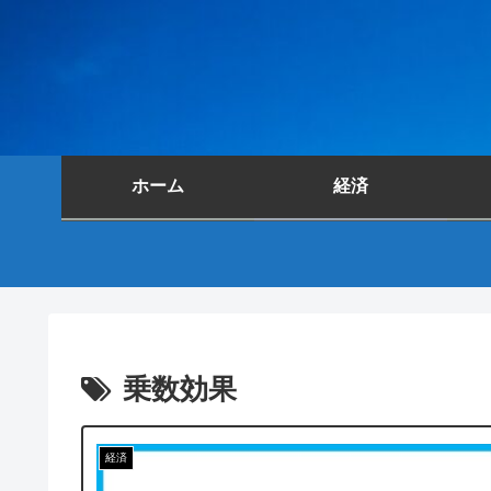
ホーム
経済
乗数効果
経済