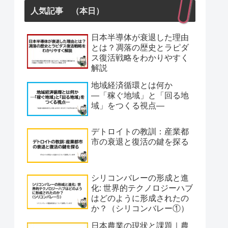
人気記事 （本日）
日本半導体が衰退した理由
とは？凋落の歴史とラピダ
ス復活戦略をわかりやすく
解説
地域経済循環とは何か
―「稼ぐ地域」と「回る地
域」をつくる視点―
デトロイトの教訓：産業都
市の衰退と復活の鍵を探る
シリコンバレーの形成と進
化: 世界的テクノロジーハブ
はどのように形成されたの
か？（シリコンバレー①）
日本農業の現状と課題｜農