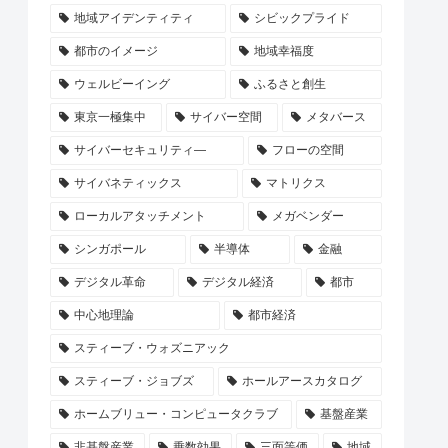
地域アイデンティティ
シビックプライド
都市のイメージ
地域幸福度
ウェルビーイング
ふるさと創生
東京一極集中
サイバー空間
メタバース
サイバーセキュリティ―
フローの空間
サイバネティックス
マトリクス
ローカルアタッチメント
メガベンダー
シンガポール
半導体
金融
デジタル革命
デジタル経済
都市
中心地理論
都市経済
スティーブ・ウォズニアック
スティーブ・ジョブズ
ホールアースカタログ
ホームブリュー・コンピュータクラブ
基盤産業
非基盤産業
乗数効果
三面等価
地域