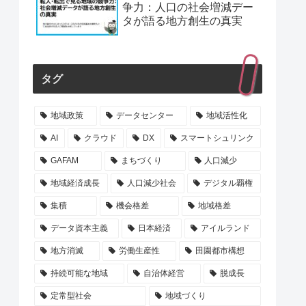
争力：人口の社会増減デー
タが語る地方創生の真実
タグ
地域政策
データセンター
地域活性化
AI
クラウド
DX
スマートシュリンク
GAFAM
まちづくり
人口減少
地域経済成長
人口減少社会
デジタル覇権
集積
機会格差
地域格差
データ資本主義
日本経済
アイルランド
地方消滅
労働生産性
田園都市構想
持続可能な地域
自治体経営
脱成長
定常型社会
地域づくり