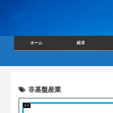
ホーム
経済
非基盤産業
経済