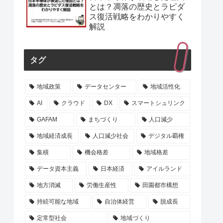
とは？凋落の歴史とラピダ
ス復活戦略をわかりやすく
解説
タグ
地域政策
データセンター
地域活性化
AI
クラウド
DX
スマートシュリンク
GAFAM
まちづくり
人口減少
地域経済成長
人口減少社会
デジタル覇権
集積
機会格差
地域格差
データ資本主義
日本経済
アイルランド
地方消滅
労働生産性
田園都市構想
持続可能な地域
自治体経営
脱成長
定常型社会
地域づくり