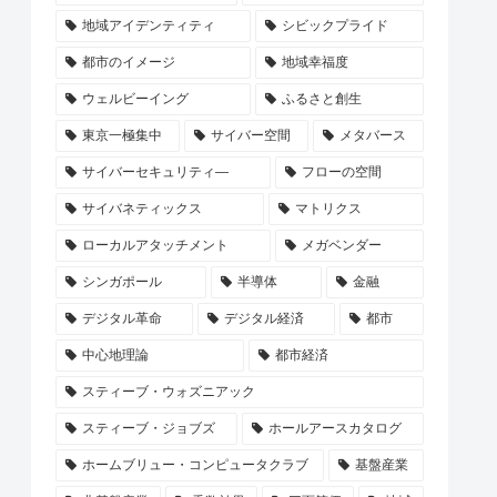
地域アイデンティティ
シビックプライド
都市のイメージ
地域幸福度
ウェルビーイング
ふるさと創生
東京一極集中
サイバー空間
メタバース
サイバーセキュリティ―
フローの空間
サイバネティックス
マトリクス
ローカルアタッチメント
メガベンダー
シンガポール
半導体
金融
デジタル革命
デジタル経済
都市
中心地理論
都市経済
スティーブ・ウォズニアック
スティーブ・ジョブズ
ホールアースカタログ
ホームブリュー・コンピュータクラブ
基盤産業